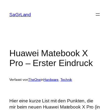
Zum
Inhalt
SaGrLand
springen
Huawei Matebook X
Pro – Erster Eindruck
Verfasst von
TheOne
in
Hardware
, 
Technik
Hier eine kurze List mit den Punkten, die
mir beim neuen Huawei Matebook X Pro (in